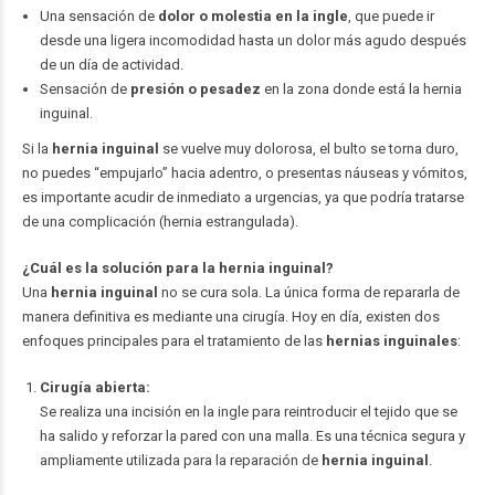
Una sensación de
dolor o molestia en la ingle
, que puede ir
desde una ligera incomodidad hasta un dolor más agudo después
de un día de actividad.
Sensación de
presión o pesadez
en la zona donde está la hernia
inguinal.
Si la
hernia inguinal
se vuelve muy dolorosa, el bulto se torna duro,
no puedes “empujarlo” hacia adentro, o presentas náuseas y vómitos,
es importante acudir de inmediato a urgencias, ya que podría tratarse
de una complicación (hernia estrangulada).
¿Cuál es la solución para la hernia inguinal?
Una
hernia inguinal
no se cura sola. La única forma de repararla de
manera definitiva es mediante una cirugía. Hoy en día, existen dos
enfoques principales para el tratamiento de las
hernias inguinales
:
Cirugía abierta:
Se realiza una incisión en la ingle para reintroducir el tejido que se
ha salido y reforzar la pared con una malla. Es una técnica segura y
ampliamente utilizada para la reparación de
hernia inguinal
.