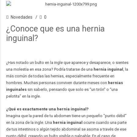
Novedades
0
¿Conoce que es una hernia
inguinal?
¿Has notado un bulto en la ingle que aparece y desaparece, o sientes
una molestia en esa zona? Podría tratarse de una
hernia inguinal
, la
más común de todas las hernias, especialmente frecuente en
hombres. Muchas personas conviven durante meses con
hernias
inguinales
sin saberlo, pensando que solo es “un tirón” o “una
pelotita” en la ingle.
¿Qué es exactamente una hernia inguinal?
Imagina que la pared de tu abdomen tiene un pequeño “punto débil”
en la zona de la ingle. Una
hernia inguinal
ocurre cuando una parte
de tus intestinos o algún tejido abdominal se asoma a través de ese
punto débil, creando un bulto visible o palpable. En el caso de