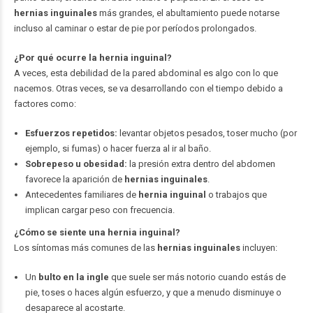
hernias inguinales
más grandes, el abultamiento puede notarse
incluso al caminar o estar de pie por períodos prolongados.
¿Por qué ocurre la hernia inguinal?
A veces, esta debilidad de la pared abdominal es algo con lo que
nacemos. Otras veces, se va desarrollando con el tiempo debido a
factores como:
Esfuerzos repetidos:
levantar objetos pesados, toser mucho (por
ejemplo, si fumas) o hacer fuerza al ir al baño.
Sobrepeso u obesidad:
la presión extra dentro del abdomen
favorece la aparición de
hernias inguinales
.
Antecedentes familiares de
hernia inguinal
o trabajos que
implican cargar peso con frecuencia.
¿Cómo se siente una hernia inguinal?
Los síntomas más comunes de las
hernias inguinales
incluyen:
Un
bulto en la ingle
que suele ser más notorio cuando estás de
pie, toses o haces algún esfuerzo, y que a menudo disminuye o
desaparece al acostarte.